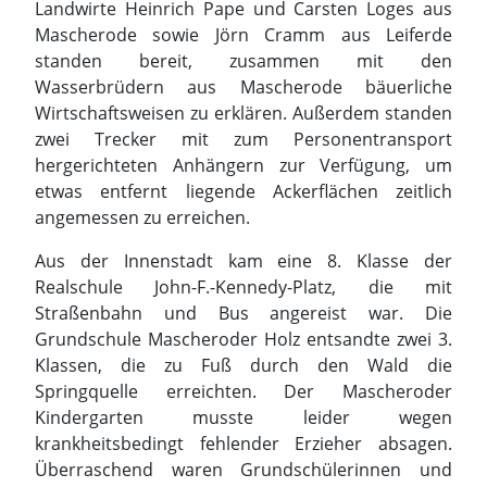
etwas entfernt liegende Ackerflächen zeitlich
angemessen zu erreichen.
Aus der Innenstadt kam eine 8. Klasse der
Realschule John-F.-Kennedy-Platz, die mit
Straßenbahn und Bus angereist war. Die
Grundschule Mascheroder Holz entsandte zwei 3.
Klassen, die zu Fuß durch den Wald die
Springquelle erreichten. Der Mascheroder
Kindergarten musste leider wegen
krankheitsbedingt fehlender Erzieher absagen.
Überraschend waren Grundschülerinnen und
Grundschüler aus Melverode ebenfalls schon früh
am „Spring“ anwesend, denn sie nahmen nach
ihrer Fußwanderung dort ihr Frühstück ein. So
boten die Landwirte an, die „Überraschungsgäste“
vorweg schon mit den Treckergespannen zu
Erläuterungen in der Feldmark einzuladen.