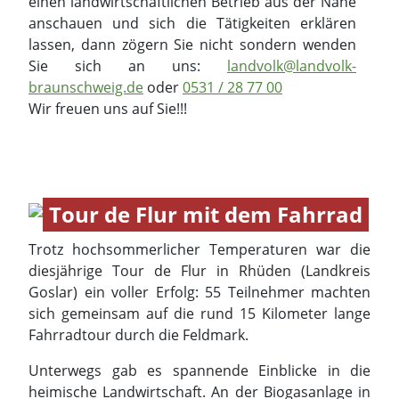
Tour de Flur mit dem Fahrrad
Trotz hochsommerlicher Temperaturen war die
diesjährige Tour de Flur in Rhüden (Landkreis
Goslar) ein voller Erfolg: 55 Teilnehmer machten
sich gemeinsam auf die rund 15 Kilometer lange
Fahrradtour durch die Feldmark.
Unterwegs gab es spannende Einblicke in die
heimische Landwirtschaft. An der Biogasanlage in
Mechtshausen wurde anschaulich erklärt, wie aus
nachwachsenden Rohstoffen Energie entsteht. Viel
Wissenswertes gab es auch über die angebauten
Feldfrüchte zu erfahren – darunter Dinkel, Gerste,
Raps, Weizen, Zuckerrüben und Körnermais.
Auf den teilnehmenden Höfen konnten moderne