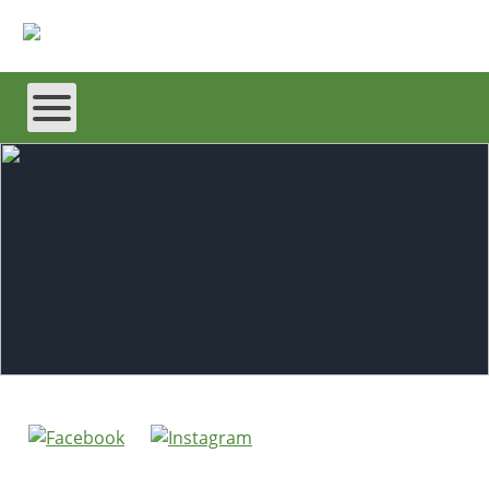
Willkommen beim
Niedersächsischen Landvolk
Braunschweiger Land e.V.
Wir sind die Interessenvertretung der Landwirte,
der Grundeigentümer und der Menschen im