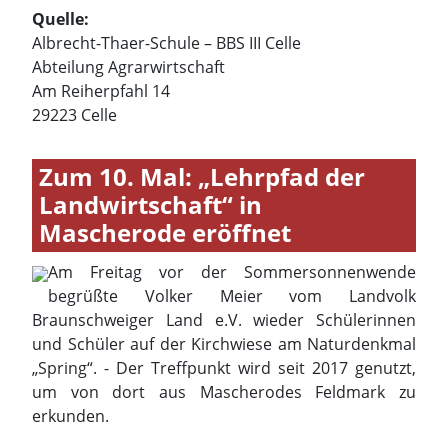
Zum 10. Mal: „Lehrpfad der
Landwirtschaft“ in
Mascherode eröffnet
Am Freitag vor der Sommersonnenwende
begrüßte Volker Meier vom Landvolk
Braunschweiger Land e.V. wieder Schülerinnen
und Schüler auf der Kirchwiese am Naturdenkmal
„Spring“. - Der Treffpunkt wird seit 2017 genutzt,
um von dort aus Mascherodes Feldmark zu
erkunden.
Landwirte Heinrich Pape und Carsten Loges aus
Mascherode sowie Jörn Cramm aus Leiferde
standen bereit, zusammen mit den
Wasserbrüdern aus Mascherode bäuerliche
Wirtschaftsweisen zu erklären. Außerdem standen
zwei Trecker mit zum Personentransport
hergerichteten Anhängern zur Verfügung, um