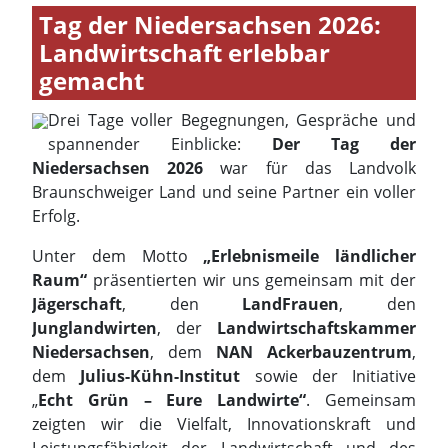
Niedersachsen 2026
war für das Landvolk
Braunschweiger Land und seine Partner ein voller
Erfolg.
Unter dem Motto
„Erlebnismeile ländlicher
Raum“
präsentierten wir uns gemeinsam mit der
Jägerschaft
, den
LandFrauen
, den
Junglandwirten
, der
Landwirtschaftskammer
Niedersachsen
, dem
NAN Ackerbauzentrum
,
dem
Julius-Kühn-Institut
sowie der Initiative
„
Echt Grün – Eure Landwirte“
. Gemeinsam
zeigten wir die Vielfalt, Innovationskraft und
Leistungsfähigkeit der Landwirtschaft und des
ländlichen Raums in unserer Region.
An zahlreichen Informations- und
Mitmachstationen konnten große und kleine
Besucher Landwirtschaft hautnah erleben.
Besonders beliebt waren die virtuellen