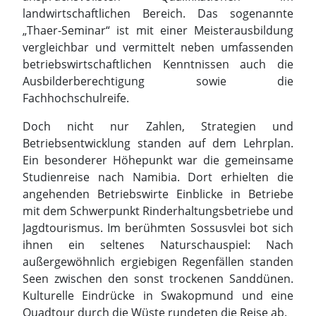
Doch nicht nur Zahlen, Strategien und
Betriebsentwicklung standen auf dem Lehrplan.
Ein besonderer Höhepunkt war die gemeinsame
Studienreise nach Namibia. Dort erhielten die
angehenden Betriebswirte Einblicke in Betriebe
mit dem Schwerpunkt Rinderhaltungsbetriebe und
Jagdtourismus. Im berühmten Sossusvlei bot sich
ihnen ein seltenes Naturschauspiel: Nach
außergewöhnlich ergiebigen Regenfällen standen
Seen zwischen den sonst trockenen Sanddünen.
Kulturelle Eindrücke in Swakopmund und eine
Quadtour durch die Wüste rundeten die Reise ab.
Die Fachschule Agrarwirtschaft in Celle blickt in
diesem Jahr auf eine hundertjährige Geschichte
zurück und genießt weit über Niedersachsen
hinaus einen ausgezeichneten Ruf.
Teilnehmerinnen und Teilnehmer aus mehreren
Bundesländern entscheiden sich bewusst für die