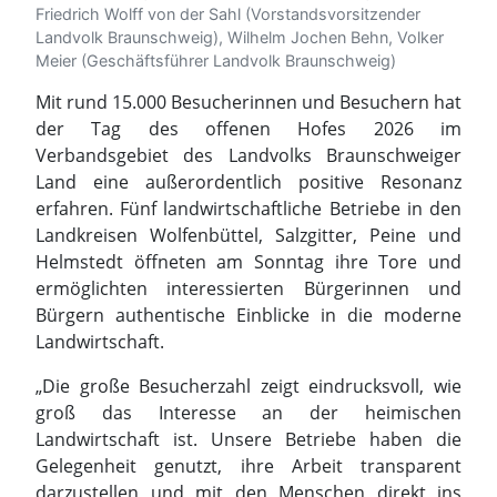
Land eine außerordentlich positive Resonanz
erfahren. Fünf landwirtschaftliche Betriebe in den
Landkreisen Wolfenbüttel, Salzgitter, Peine und
Helmstedt öffneten am Sonntag ihre Tore und
ermöglichten interessierten Bürgerinnen und
Bürgern authentische Einblicke in die moderne
Landwirtschaft.
„Die große Besucherzahl zeigt eindrucksvoll, wie
groß das Interesse an der heimischen
Landwirtschaft ist. Unsere Betriebe haben die
Gelegenheit genutzt, ihre Arbeit transparent
darzustellen und mit den Menschen direkt ins
Gespräch zu kommen“, betont das Landvolk
Braunschweiger Land.
Die teilnehmenden Höfe präsentierten die
gesamte Bandbreite moderner Landwirtschaft:
von innovativen Agroforstsystemen und
erneuerbaren Energien über artgerechte