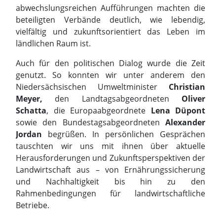
Niedersächsischen Umweltminister
Christian
Meyer,
den Landtagsabgeordneten
Oliver
Schatta
, die Europaabgeordnete
Lena Düpont
sowie den Bundestagsabgeordneten
Alexander
Jordan
begrüßen. In persönlichen Gesprächen
tauschten wir uns mit ihnen über aktuelle
Herausforderungen und Zukunftsperspektiven der
Landwirtschaft aus – von Ernährungssicherung
und Nachhaltigkeit bis hin zu den
Rahmenbedingungen für landwirtschaftliche
Betriebe.
Rund 35.000 Besucherinnen und Besucher allein
auf dem Kohlmarkt sprechen für sich. Wir
bedanken uns herzlich für den Besuch, die vielen
interessanten Gespräche, Fragen und das große
Interesse an der Landwirtschaft unserer Region.
Der Tag der Niedersachsen 2026 hat einmal mehr
gezeigt: Landwirtschaft verbindet – und der