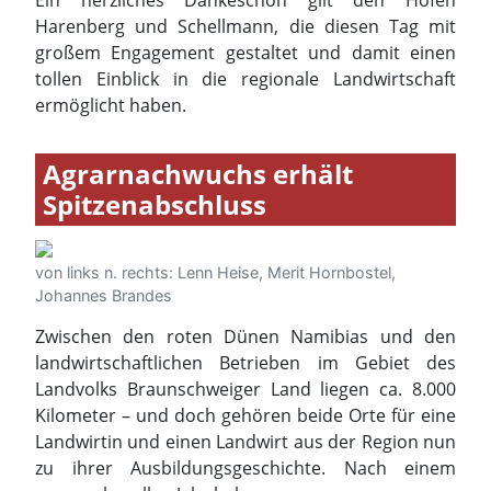
Agrarnachwuchs erhält
Spitzenabschluss
von links n. rechts: Lenn Heise, Merit Hornbostel,
Johannes Brandes
Zwischen den roten Dünen Namibias und den
landwirtschaftlichen Betrieben im Gebiet des
Landvolks Braunschweiger Land liegen ca. 8.000
Kilometer – und doch gehören beide Orte für eine
Landwirtin und einen Landwirt aus der Region nun
zu ihrer Ausbildungsgeschichte. Nach einem
anspruchsvollen Jahr haben
Lenn Heise aus Meine OT Grassel
Merit Hornbostel aus Edemissen OT Wehnsen
Johannes Brandes aus Süpplingenburg
die Fachschule Agrarwirtschaft der Albrecht-Thaer-