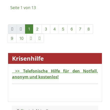
Seite 1 von 13
1
2
3
4
5
6
7
8
9
10
Krisenhilfe
>> Telefonische Hilfe für den Notfall,
anonym und kostenlos!