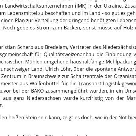
en Landwirtschaftsunternehmen (IMK) in der Ukraine. Zus
 Lebensmittel zu beschaffen und im Land - so gut es geht 
einen Plan zur Verteilung der dringend benötigten Lebensmi
ilt. Noch gebe es Strom zum Backen, sonst müsse auf Hol
istian Scherb aus Bredelem, Vertreter des Niedersächsisch
gemeinschaft für Qualitätsweizenanbau die Einbindung vo
sächsischen Mühlen umgehend haushaltfähige Mehlpackungen
unschweiger Land, Ulrich Löhr, über die spontane Antwort 
üne Zentrum in Braunschweig zur Schaltzentrale der Organi
eister aus Wolfenbüttel für die Transport-Logistik gewinn
zuvor bei der BÄKO zusammengeführt wurden, in ein Umsc
l aus ganz Niedersachsen wurde kurzfristig von der Mark
t.
en heißen Stein sein kann, zeigt es doch, wie in der Not hi