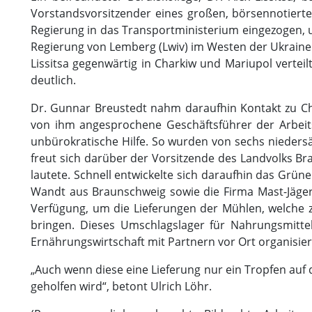
Vorstandsvorsitzender eines großen, börsennotiert
Regierung in das Transportministerium eingezogen, um
Regierung von Lemberg (Lwiv) im Westen der Ukraine 
Lissitsa gegenwärtig in Charkiw und Mariupol verte
deutlich.
Dr. Gunnar Breustedt nahm daraufhin Kontakt zu Chr
von ihm angesprochene Geschäftsführer der Arbeits
unbürokratische Hilfe. So wurden von sechs nieder
freut sich darüber der Vorsitzende des Landvolks Bra
lautete. Schnell entwickelte sich daraufhin das Gr
Wandt aus Braunschweig sowie die Firma Mast-Jägerm
Verfügung, um die Lieferungen der Mühlen, welche 
bringen. Dieses Umschlagslager für Nahrungsmitte
Ernährungswirtschaft mit Partnern vor Ort organisier
„Auch wenn diese eine Lieferung nur ein Tropfen auf d
geholfen wird“, betont Ulrich Löhr.