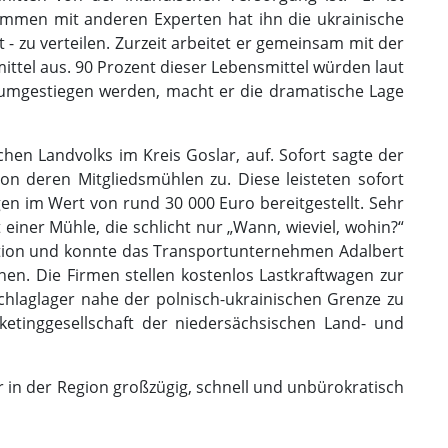
ammen mit anderen Experten hat ihn die ukrainische
- zu verteilen. Zurzeit arbeitet er gemeinsam mit der
ttel aus. 90 Prozent dieser Lebensmittel würden laut
z umgestiegen werden, macht er die dramatische Lage
en Landvolks im Kreis Goslar, auf. Sofort sagte der
n deren Mitgliedsmühlen zu. Diese leisteten sofort
 im Wert von rund 30 000 Euro bereitgestellt. Sehr
einer Mühle, die schlicht nur „Wann, wieviel, wohin?“
sation und konnte das Transportunternehmen Adalbert
en. Die Firmen stellen kostenlos Lastkraftwagen zur
hlaglager nahe der polnisch-ukrainischen Grenze zu
etinggesellschaft der niedersächsischen Land- und
er in der Region großzügig, schnell und unbürokratisch