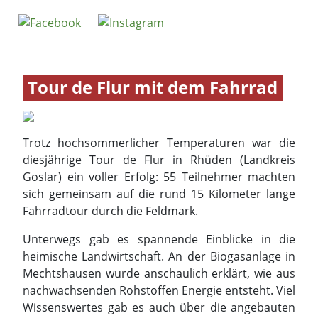
Trotz hochsommerlicher Temperaturen war die
diesjährige Tour de Flur in Rhüden (Landkreis
Goslar) ein voller Erfolg: 55 Teilnehmer machten
sich gemeinsam auf die rund 15 Kilometer lange
Fahrradtour durch die Feldmark.
Unterwegs gab es spannende Einblicke in die
heimische Landwirtschaft. An der Biogasanlage in
Mechtshausen wurde anschaulich erklärt, wie aus
nachwachsenden Rohstoffen Energie entsteht. Viel
Wissenswertes gab es auch über die angebauten
Feldfrüchte zu erfahren – darunter Dinkel, Gerste,
Raps, Weizen, Zuckerrüben und Körnermais.
Auf den teilnehmenden Höfen konnten moderne
Landmaschinen wie Mähdrescher aus nächster
Nähe besichtigt werden. Der Infowagen des
Landvolkes bot zusätzlich viele interessantes