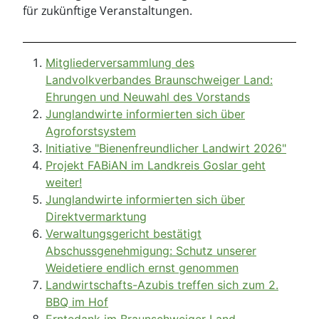
Junglandwirte informierten sich über
Agroforstsystem
Initiative "Bienenfreundlicher Landwirt 2026"
Projekt FABiAN im Landkreis Goslar geht
weiter!
Junglandwirte informierten sich über
Direktvermarktung
Verwaltungsgericht bestätigt
Abschussgenehmigung: Schutz unserer
Weidetiere endlich ernst genommen
Landwirtschafts-Azubis treffen sich zum 2.
BBQ im Hof
Erntedank im Braunschweiger Land –
Dankbarkeit, Dialog und politische Gespräche
Abend der Region 2025 – Landvolk im
Austausch mit der Politik und Wirtschaft
Platz für alle: „Rücksicht macht Wege breit“
Beispielkategorie