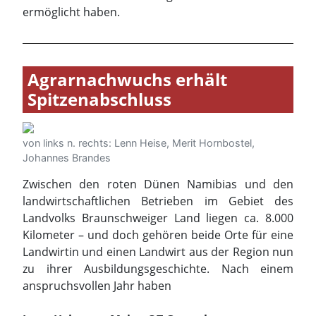
von links n. rechts: Lenn Heise, Merit Hornbostel,
Johannes Brandes
Zwischen den roten Dünen Namibias und den
landwirtschaftlichen Betrieben im Gebiet des
Landvolks Braunschweiger Land liegen ca. 8.000
Kilometer – und doch gehören beide Orte für eine
Landwirtin und einen Landwirt aus der Region nun
zu ihrer Ausbildungsgeschichte. Nach einem
anspruchsvollen Jahr haben
Lenn Heise aus Meine OT Grassel
Merit Hornbostel aus Edemissen OT Wehnsen
Johannes Brandes aus Süpplingenburg
die Fachschule Agrarwirtschaft der Albrecht-Thaer-
Schule in Celle erfolgreich abgeschlossen und