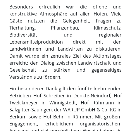
Landwirtinnen und Landwirten zu diskutieren.
Damit wurde ein zentrales Ziel des Aktionstages
erreicht: den Dialog zwischen Landwirtschaft und
Gesellschaft zu stärken und gegenseitiges
Verständnis zu fördern.
Ein besonderer Dank gilt den fünf teilnehmenden
Betrieben Hof Schreiber in Denkte-Neindorf, Hof
Twelckmeyer in Winnigstedt, Hof Rühmann in
Salzgitter-Sauingen, der WARUP GmbH & Co. KG in
Berkum sowie Hof Behn in Rümmer. Mit großem
Engagement, erheblichem organisatorischem
Aufwand und viel persönlichem Einsatz haben sie
diesen erfolgreichen Aktionstag ermöglicht.
Das Landvolk Braunschweiger Land bedankt sich
zudem bei allen Helferinnen und Helfern,
Vereinen, Ausstellern und Partnern, die zum
Gelingen der Veranstaltung beigetragen haben.