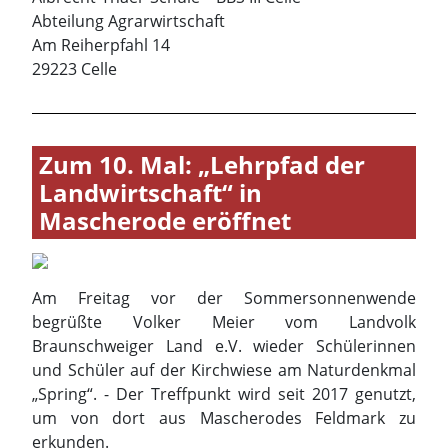
Zum 10. Mal: „Lehrpfad der
Landwirtschaft“ in
Mascherode eröffnet
Am Freitag vor der Sommersonnenwende
begrüßte Volker Meier vom Landvolk
Braunschweiger Land e.V. wieder Schülerinnen
und Schüler auf der Kirchwiese am Naturdenkmal
„Spring“. - Der Treffpunkt wird seit 2017 genutzt,
um von dort aus Mascherodes Feldmark zu
erkunden.
Landwirte Heinrich Pape und Carsten Loges aus
Mascherode sowie Jörn Cramm aus Leiferde
standen bereit, zusammen mit den
Wasserbrüdern aus Mascherode bäuerliche
Wirtschaftsweisen zu erklären. Außerdem standen