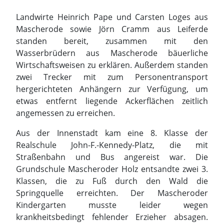
zwei Trecker mit zum Personentransport
hergerichteten Anhängern zur Verfügung, um
etwas entfernt liegende Ackerflächen zeitlich
angemessen zu erreichen.
Aus der Innenstadt kam eine 8. Klasse der
Realschule John-F.-Kennedy-Platz, die mit
Straßenbahn und Bus angereist war. Die
Grundschule Mascheroder Holz entsandte zwei 3.
Klassen, die zu Fuß durch den Wald die
Springquelle erreichten. Der Mascheroder
Kindergarten musste leider wegen
krankheitsbedingt fehlender Erzieher absagen.
Überraschend waren Grundschülerinnen und
Grundschüler aus Melverode ebenfalls schon früh
am „Spring“ anwesend, denn sie nahmen nach
ihrer Fußwanderung dort ihr Frühstück ein. So
boten die Landwirte an, die „Überraschungsgäste“
vorweg schon mit den Treckergespannen zu