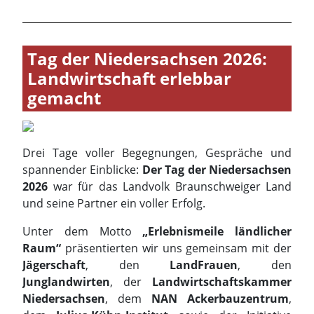
Drei Tage voller Begegnungen, Gespräche und
spannender Einblicke:
Der Tag der Niedersachsen
2026
war für das Landvolk Braunschweiger Land
und seine Partner ein voller Erfolg.
Unter dem Motto
„Erlebnismeile ländlicher
Raum“
präsentierten wir uns gemeinsam mit der
Jägerschaft
, den
LandFrauen
, den
Junglandwirten
, der
Landwirtschaftskammer
Niedersachsen
, dem
NAN Ackerbauzentrum
,
dem
Julius-Kühn-Institut
sowie der Initiative
„
Echt Grün – Eure Landwirte“
. Gemeinsam
zeigten wir die Vielfalt, Innovationskraft und
Leistungsfähigkeit der Landwirtschaft und des
ländlichen Raums in unserer Region.
An zahlreichen Informations- und