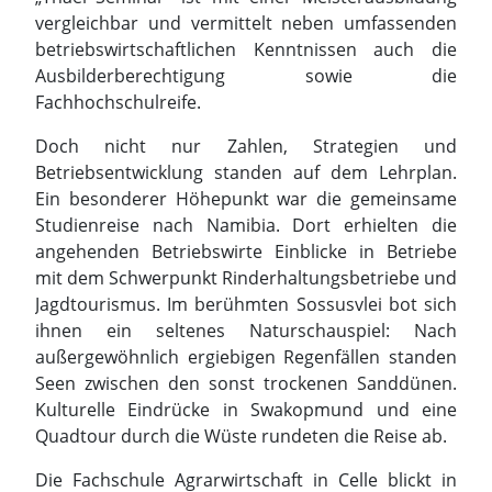
Betriebsentwicklung standen auf dem Lehrplan.
Ein besonderer Höhepunkt war die gemeinsame
Studienreise nach Namibia. Dort erhielten die
angehenden Betriebswirte Einblicke in Betriebe
mit dem Schwerpunkt Rinderhaltungsbetriebe und
Jagdtourismus. Im berühmten Sossusvlei bot sich
ihnen ein seltenes Naturschauspiel: Nach
außergewöhnlich ergiebigen Regenfällen standen
Seen zwischen den sonst trockenen Sanddünen.
Kulturelle Eindrücke in Swakopmund und eine
Quadtour durch die Wüste rundeten die Reise ab.
Die Fachschule Agrarwirtschaft in Celle blickt in
diesem Jahr auf eine hundertjährige Geschichte
zurück und genießt weit über Niedersachsen
hinaus einen ausgezeichneten Ruf.
Teilnehmerinnen und Teilnehmer aus mehreren
Bundesländern entscheiden sich bewusst für die
Weiterbildung in Celle. Voraussetzung sind eine