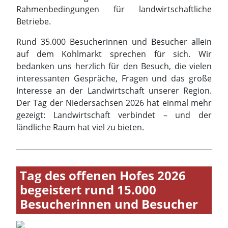
interessanten Gespräche, Fragen und das große
Interesse an der Landwirtschaft unserer Region.
Der Tag der Niedersachsen 2026 hat einmal mehr
gezeigt: Landwirtschaft verbindet – und der
ländliche Raum hat viel zu bieten.
Tag des offenen Hofes 2026
begeistert rund 15.000
Besucherinnen und Besucher
Das Foto zeigt die Eröffnung auf dem Hof Behn in
Rümmer, v.li.n.re: Jörg Bochannek (Bürgermeister Groß
Twülpstedt), Gerhard Radeck (Landrat Landkreises
Helmstedt), Mark Widdecke und Elisa Pape
(Vorstandsmitglieder Landvolk Braunschweig), Karl-
Friedrich Wolff von der Sahl (Vorstandsvorsitzender
Landvolk Braunschweig), Wilhelm Jochen Behn, Volker