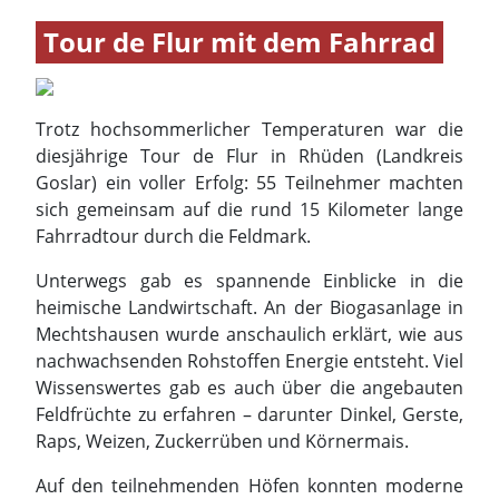
Goslar) ein voller Erfolg: 55 Teilnehmer machten
sich gemeinsam auf die rund 15 Kilometer lange
Fahrradtour durch die Feldmark.
Unterwegs gab es spannende Einblicke in die
heimische Landwirtschaft. An der Biogasanlage in
Mechtshausen wurde anschaulich erklärt, wie aus
nachwachsenden Rohstoffen Energie entsteht. Viel
Wissenswertes gab es auch über die angebauten
Feldfrüchte zu erfahren – darunter Dinkel, Gerste,
Raps, Weizen, Zuckerrüben und Körnermais.
Auf den teilnehmenden Höfen konnten moderne
Landmaschinen wie Mähdrescher aus nächster
Nähe besichtigt werden. Der Infowagen des
Landvolkes bot zusätzlich viele interessantes
Anschauungsmaterial rund um die Landwirtschaft
das auch mitgenommen werden konnte.
Bereichert wurde das Programm von den