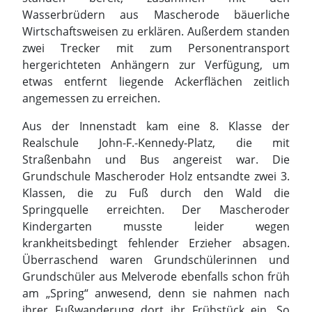
angemessen zu erreichen.
Aus der Innenstadt kam eine 8. Klasse der
Realschule John-F.-Kennedy-Platz, die mit
Straßenbahn und Bus angereist war. Die
Grundschule Mascheroder Holz entsandte zwei 3.
Klassen, die zu Fuß durch den Wald die
Springquelle erreichten. Der Mascheroder
Kindergarten musste leider wegen
krankheitsbedingt fehlender Erzieher absagen.
Überraschend waren Grundschülerinnen und
Grundschüler aus Melverode ebenfalls schon früh
am „Spring“ anwesend, denn sie nahmen nach
ihrer Fußwanderung dort ihr Frühstück ein. So
boten die Landwirte an, die „Überraschungsgäste“
vorweg schon mit den Treckergespannen zu
Erläuterungen in der Feldmark einzuladen.
Inhaltlich ging es an diesem Vormittag um die
Winterbestellung, die Frühjahrsaussaat,