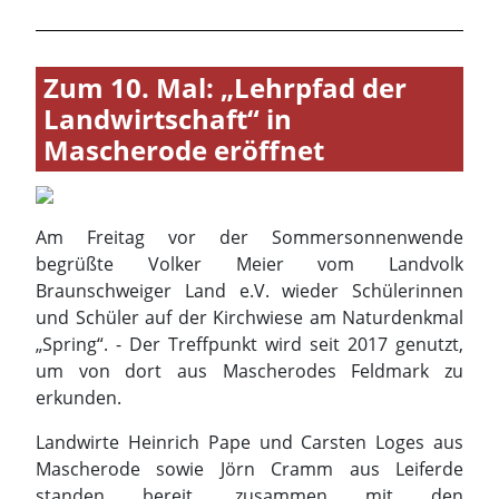
Am Freitag vor der Sommersonnenwende
begrüßte Volker Meier vom Landvolk
Braunschweiger Land e.V. wieder Schülerinnen
und Schüler auf der Kirchwiese am Naturdenkmal
„Spring“. - Der Treffpunkt wird seit 2017 genutzt,
um von dort aus Mascherodes Feldmark zu
erkunden.
Landwirte Heinrich Pape und Carsten Loges aus
Mascherode sowie Jörn Cramm aus Leiferde
standen bereit, zusammen mit den
Wasserbrüdern aus Mascherode bäuerliche
Wirtschaftsweisen zu erklären. Außerdem standen
zwei Trecker mit zum Personentransport
hergerichteten Anhängern zur Verfügung, um
etwas entfernt liegende Ackerflächen zeitlich