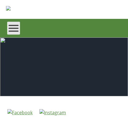
Tour de Flur mit dem Fahrrad
Trotz hochsommerlicher Temperaturen war die
diesjährige Tour de Flur in Rhüden (Landkreis