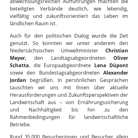
Niedersächsischen Umweltminister
Christian
Meyer,
den Landtagsabgeordneten
Oliver
Schatta
, die Europaabgeordnete
Lena Düpont
sowie den Bundestagsabgeordneten
Alexander
Jordan
begrüßen. In persönlichen Gesprächen
tauschten wir uns mit ihnen über aktuelle
Herausforderungen und Zukunftsperspektiven der
Landwirtschaft aus – von Ernährungssicherung
und Nachhaltigkeit bis hin zu den
Rahmenbedingungen für landwirtschaftliche
Betriebe.
Rund 35.000 Besucherinnen und Besucher allein
auf dem Kohlmarkt sprechen für sich. Wir
bedanken uns herzlich für den Besuch, die vielen
interessanten Gespräche, Fragen und das große
Interesse an der Landwirtschaft unserer Region.
Der Tag der Niedersachsen 2026 hat einmal mehr
gezeigt: Landwirtschaft verbindet – und der