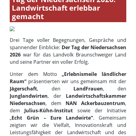
spannender Einblicke:
Der Tag der Niedersachsen
2026
war für das Landvolk Braunschweiger Land
und seine Partner ein voller Erfolg.
Unter dem Motto
„Erlebnismeile ländlicher
Raum“
präsentierten wir uns gemeinsam mit der
Jägerschaft
, den
LandFrauen
, den
Junglandwirten
, der
Landwirtschaftskammer
Niedersachsen
, dem
NAN Ackerbauzentrum
,
dem
Julius-Kühn-Institut
sowie der Initiative
„
Echt Grün – Eure Landwirte“
. Gemeinsam
zeigten wir die Vielfalt, Innovationskraft und
Leistungsfähigkeit der Landwirtschaft und des
ländlichen Raums in unserer Region.
An zahlreichen Informations- und
Mitmachstationen konnten große und kleine
Besucher Landwirtschaft hautnah erleben.
Besonders beliebt waren die virtuellen